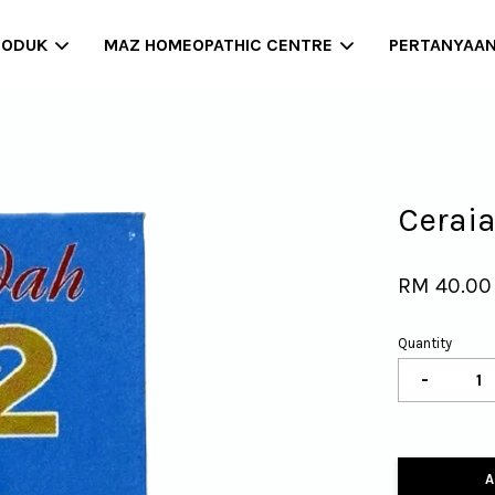
RODUK
MAZ HOMEOPATHIC CENTRE
PERTANYAA
Your cart is currently empty.
Ceraia
CONTINUE SHOPPING
RM 40.00
Quantity
-
A