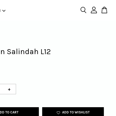
N
n Salindah L12
+
DD TO CART
ADD TO WISHLIST