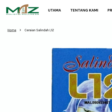
UTAMA
TENTANG KAMI
P
›
Home
Ceraian Salindah L12