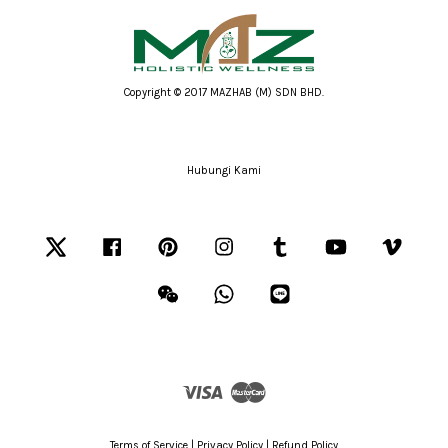
Copyright © 2017 MAZHAB (M) SDN BHD.
Hubungi Kami
Twitter
Facebook
Pinterest
Instagram
Tumblr
YouTube
Vimeo
Wechat
Whatsapp
Line
Visa
Master
Terms of Service
|
Privacy Policy
|
Refund Policy